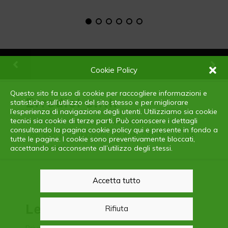
Cookie Policy
Questo sito fa uso di cookie per raccogliere informazioni e
Erredici s.r.l.
statistiche sull’utilizzo del sito stesso e per migliorare
l’esperienza di navigazione degli utenti. Utilizziamo sia cookie
tecnici sia cookie di terze parti. Può conoscere i dettagli
Sede legale: viale Monza, 12 - Milano
consultando la pagina cookie policy qui e presente in fondo a
Cap. soc. 1.000.000 euro - REA MI-2083482 - P. IVA
tutte le pagine. I cookie sono preventivamente bloccati,
accettando si acconsente all’utilizzo degli stessi.
09306550964
Accetta tutto
Legal
Rifiuta